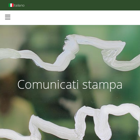
Italiano
Comunicati stampa