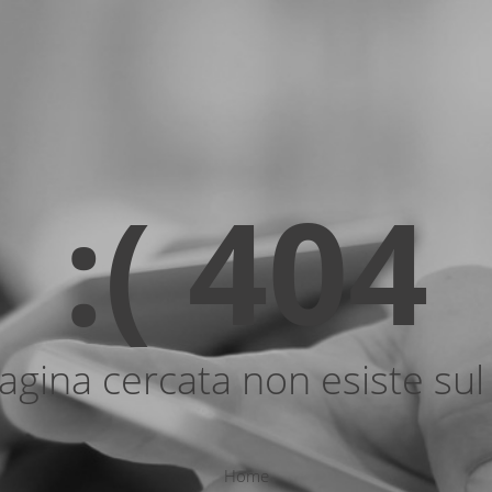
:( 404
agina cercata non esiste sul 
Home