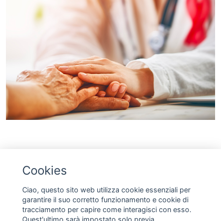
Arte
Cookies
Fin dalla sua nascita, Acqua dell'Elba ha riconosciuto
nell'arte una delle espressioni più alte della creatività
Ciao, questo sito web utilizza cookie essenziali per
umana: uno spazio in cui visione, sensibilità e pensiero si
garantire il suo corretto funzionamento e cookie di
incontrano, generando forme capaci di parlare al presente e
tracciamento per capire come interagisci con esso.
di aprire nuove possibilità per il futuro.
Quest'ultimo sarà impostato solo previa