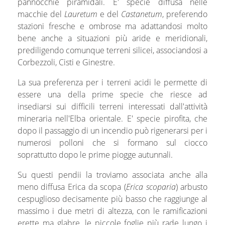
pannocchie piramidali. E' specie diffusa nelle
macchie del
Lauretum
e del
Castanetum
, preferendo
stazioni fresche e ombrose ma adattandosi molto
bene anche a situazioni più aride e meridionali,
prediligendo comunque terreni silicei, associandosi a
Corbezzoli, Cisti e Ginestre.
La sua preferenza per i terreni acidi le permette di
essere una della prime specie che riesce ad
insediarsi sui difficili terreni interessati dall'attività
mineraria nell'Elba orientale. E' specie pirofita, che
dopo il passaggio di un incendio può rigenerarsi per i
numerosi polloni che si formano sul ciocco
soprattutto dopo le prime piogge autunnali.
Su questi pendii la troviamo associata anche alla
meno diffusa Erica da scopa (
Erica scoparia
) arbusto
cespuglioso decisamente più basso che raggiunge al
massimo i due metri di altezza, con le ramificazioni
erette ma glabre, le piccole foglie più rade lungo i