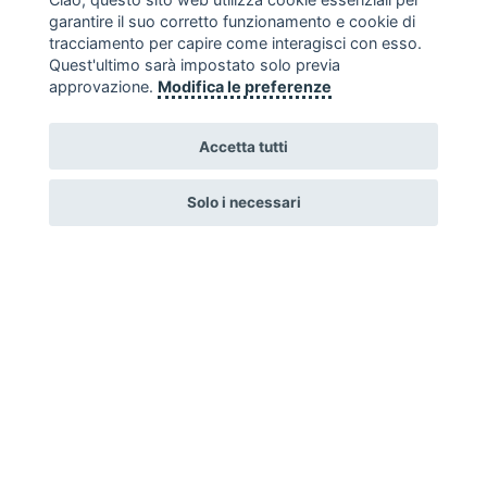
Artisti all'Elba
garantire il suo corretto funzionamento e cookie di
tracciamento per capire come interagisci con esso.
Il progetto intende promuovere il lavoro e
…
Quest'ultimo sarà impostato solo previa
approvazione.
Modifica le preferenze
Accetta tutti
Solo i necessari
Premio Arte Acqua dell'Elba
Il Premio Arte Acqua dell'Elba nasce nel 2016 ed
…