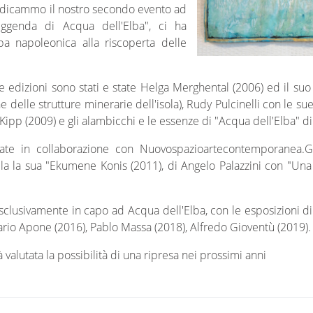
dedicammo il nostro secondo evento ad
ggenda di Acqua dell'Elba", ci ha
ba napoleonica alla riscoperta delle
ve edizioni sono stati e state Helga Merghental (2006) ed il suo
 delle strutture minerarie dell'isola), Rudy Pulcinelli con le su
 Kipp (2009) e gli alambicchi e le essenze di "Acqua dell'Elba" d
ate in collaborazione con Nuovospazioartecontemporanea.
 la la sua "Ekumene Konis (2011), di Angelo Palazzini con "Una n
sclusivamente in capo ad Acqua dell'Elba, con le esposizioni 
ario Apone (2016), Pablo Massa (2018), Alfredo Gioventù (2019).
lutata la possibilità di una ripresa nei prossimi anni